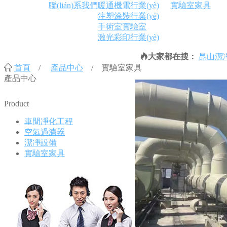
聯(lián)系我們
暖通機電行業(yè)
實驗室家具
注塑涂裝行業(yè)
手術室實驗室
激光彩印行業(yè)
大家都在搜：
昆山潔
首頁
/
產品中心
/ 實驗室家具
產品中心
Product
車間凈化工程
空氣過濾器
潔凈設備
實驗室家具