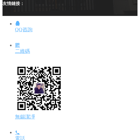
友情鏈接：
QQ咨詢
二維碼
無錫潔凈
電話